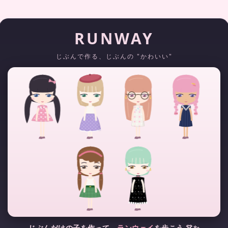
RUNWAY
じぶんで作る、じぶんの "かわいい"
じぶんだけの子を作って、
ランウェイ
を歩こう 👗✨