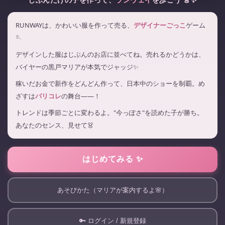
RUNWAYは、かわいい服を作って売る、
デザイナーごっこ
ゲーム
🪡
デザインした服はじぶんのお店に並べてね。売れるかどうかは、
バイヤーの黒戸マリアが本気でジャッジ✨
稼いだお金で新作をどんどん作って、日本中のショーを制覇。め
ざすは
パリコレ
の舞台——！
トレンドは季節ごとに変わるよ。"今っぽさ"を読めた子が勝ち。
あなたのセンス、見せて👗
はじめてみる ✨
あそびかた（マリアが案内するよ🌸）
🔑 ログイン / 新規登録